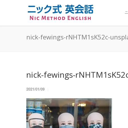
ニ
nick-fewings-rNHTM1sK52c-unspl
nick-fewings-rNHTM1sK52c
2021/01/09