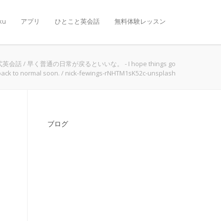
ku
アプリ
ひとこと英会話
無料体験レッスン
式英会話
/
早く普通の日常が戻るといいな。 - I hope things go
back to normal soon.
/
nick-fewings-rNHTM1sK52c-unsplash
ブログ