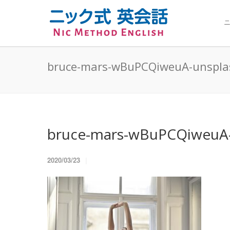
ニ
bruce-mars-wBuPCQiweuA-unsplas
bruce-mars-wBuPCQiweuA-u
2020/03/23