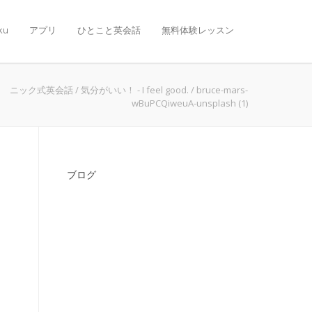
ku
アプリ
ひとこと英会話
無料体験レッスン
ニック式英会話
/
気分がいい！ - I feel good.
/
bruce-mars-
wBuPCQiweuA-unsplash (1)
ブログ