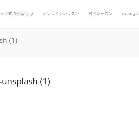
ック式 英会話とは
オンラインレッスン
対面レッスン
dokuga
h (1)
nsplash (1)