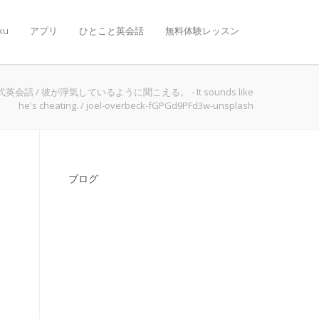
ku
アプリ
ひとこと英会話
無料体験レッスン
式英会話
/
彼が浮気しているように聞こえる。 - It sounds like
he's cheating.
/
joel-overbeck-fGPGd9PFd3w-unsplash
ブログ