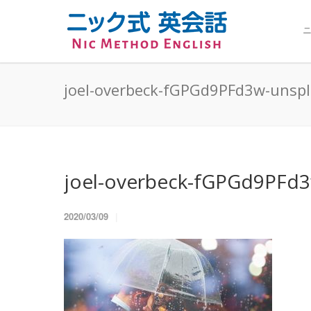
ニ
joel-overbeck-fGPGd9PFd3w-unsp
joel-overbeck-fGPGd9PFd3
2020/03/09