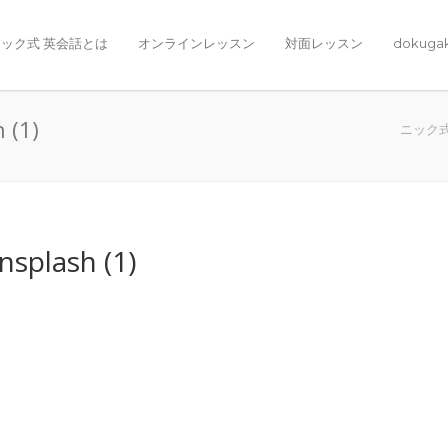
ック式 英会話とは
オンラインレッスン
対面レッスン
dokuga
 (1)
ニック
splash (1)