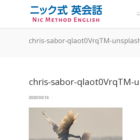
ニ
chris-sabor-qlaot0VrqTM-unsplash
chris-sabor-qlaot0VrqTM-un
2020/03/16