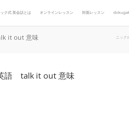
ック式 英会話とは
オンラインレッスン
対面レッスン
dokuga
t out 意味
ニック
alk it out 意味