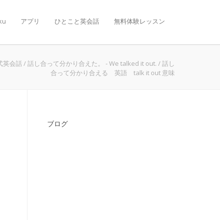
ku
アプリ
ひとこと英会話
無料体験レッスン
式英会話
/
話し合って分かり合えた。 - We talked it out.
/
話し
合って分かり合える 英語 talk it out 意味
ブログ