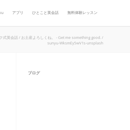
ku
アプリ
ひとこと英会話
無料体験レッスン
ク式英会話
/
お土産よろしくね。 - Get me something good.
/
sunyu-WksmEy5wV1s-unsplash
ブログ