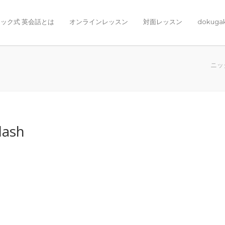
ック式 英会話とは
オンラインレッスン
対面レッスン
dokuga
ニッ
lash