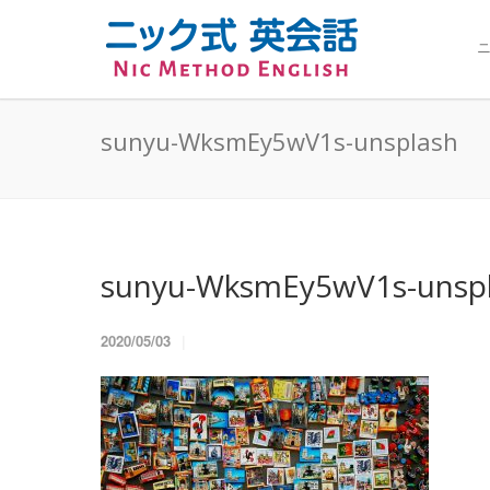
ニ
sunyu-WksmEy5wV1s-unsplash
sunyu-WksmEy5wV1s-unsp
2020/05/03