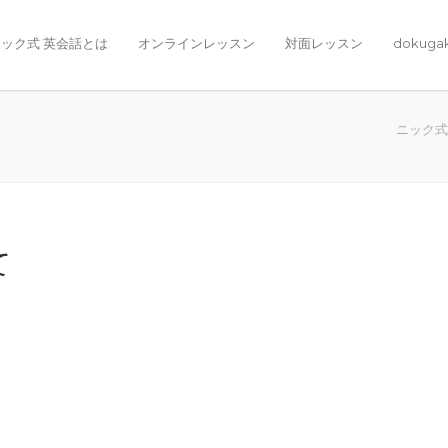
ック式 英会話とは
オンラインレッスン
対面レッスン
dokuga
ニック式
て