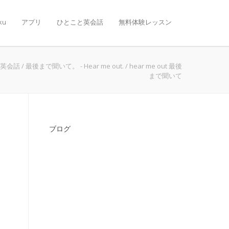
ku
アプリ
ひとこと英会話
無料体験レッスン
英会話
/
最後まで聞いて。 - Hear me out.
/
hear me out 最後
まで聞いて
ブログ