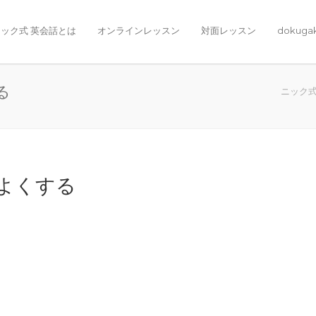
ック式 英会話とは
オンラインレッスン
対面レッスン
dokuga
する
ニック
状況をよくする