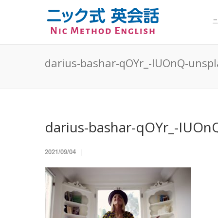
ニ
darius-bashar-qOYr_-IUOnQ-unsp
darius-bashar-qOYr_-IUOn
2021/09/04