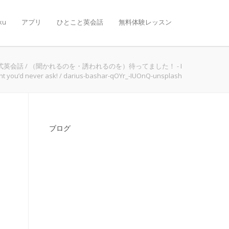
ku
アプリ
ひとこと英会話
無料体験レッスン
式英会話
/
（聞かれるのを・誘われるのを）待ってました！ - I
ht you’d never ask!
/
darius-bashar-qOYr_-IUOnQ-unsplash
ブログ