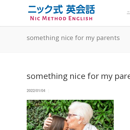
ニ
something nice for my parents
something nice for my par
2022/01/04