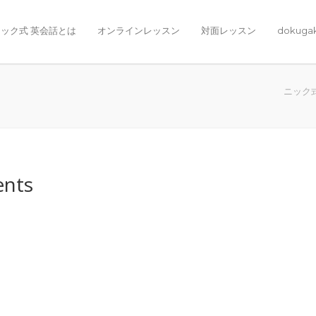
ック式 英会話とは
オンラインレッスン
対面レッスン
dokuga
ニック
ents