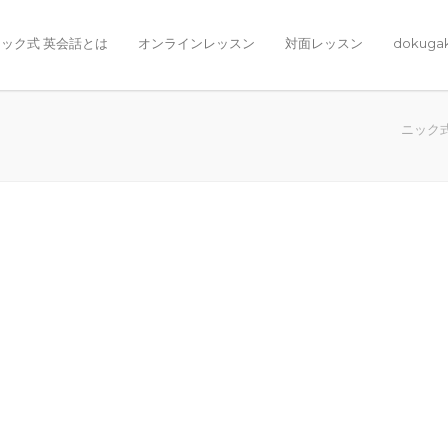
ック式 英会話とは
オンラインレッスン
対面レッスン
dokuga
ニック