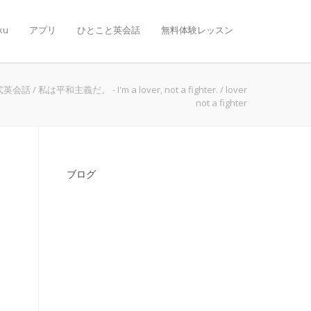
ku
アプリ
ひとこと英会話
無料体験レッスン
式英会話
/
私は平和主義だ。 - I'm a lover, not a fighter.
/
lover
not a fighter
ブログ