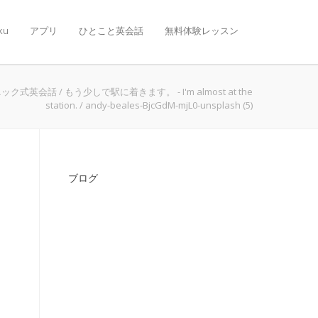
ku
アプリ
ひとこと英会話
無料体験レッスン
ニック式英会話
/
もう少しで駅に着きます。 - I'm almost at the
station.
/
andy-beales-BjcGdM-mjL0-unsplash (5)
ブログ