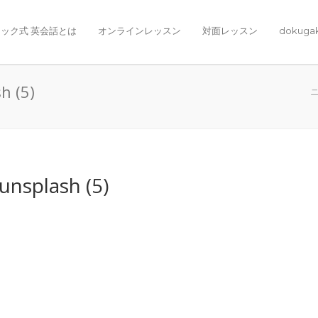
ック式 英会話とは
オンラインレッスン
対面レッスン
dokuga
h (5)
nsplash (5)