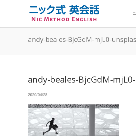
ニ
andy-beales-BjcGdM-mjL0-unsplas
andy-beales-BjcGdM-mjL0-u
2020/04/28