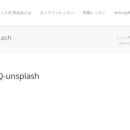
ック式 英会話とは
オンラインレッスン
対面レッスン
dokuga
lash
ニック
about
Q-unsplash