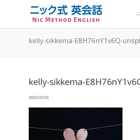
ニ
kelly-sikkema-E8H76nY1v6Q-unsp
kelly-sikkema-E8H76nY1v6
2020/03/05