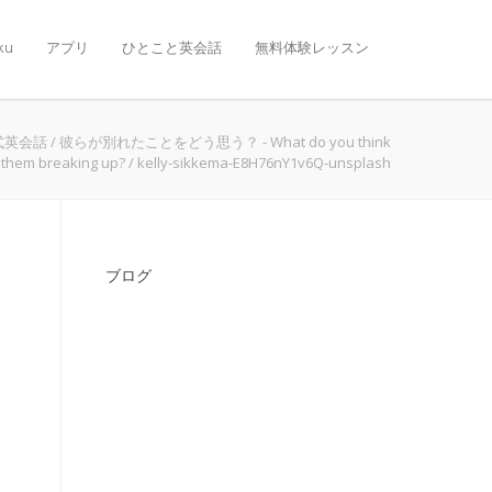
ku
アプリ
ひとこと英会話
無料体験レッスン
式英会話
/
彼らが別れたことをどう思う？ - What do you think
 them breaking up?
/
kelly-sikkema-E8H76nY1v6Q-unsplash
ブログ