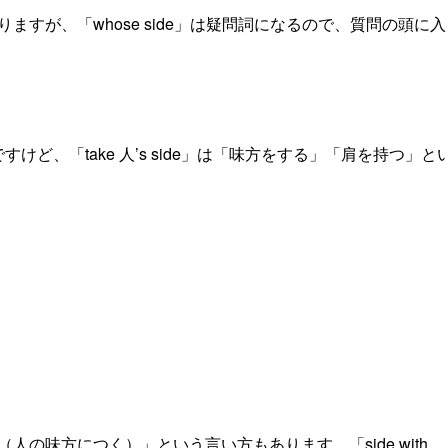
）」になりますが、「whose side」は疑問詞になるので、質問の頭に
態ですけど、「take 人’s side」は「味方をする」「肩を持つ」と
 人（人の味方につく）」という言い方もあります。「side with