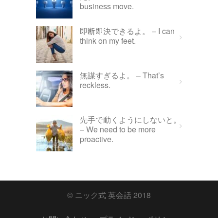
business move.
即断即決できるよ。 – I can
think on my feet.
無謀すぎるよ。 – That’s
reckless.
先手で動くようにしないと。
– We need to be more
proactive.
© ニック式 英会話 2018