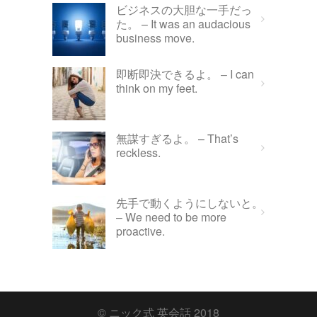
ビジネスの大胆な一手だっ
た。 – It was an audacious
business move.
即断即決できるよ。 – I can
think on my feet.
無謀すぎるよ。 – That’s
reckless.
先手で動くようにしないと。
– We need to be more
proactive.
© ニック式 英会話 2018