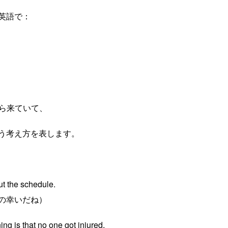
英語で：
味から来ていて、
う考え方を表します。
ut the schedule.
の幸いだね）
ing is that no one got injured.