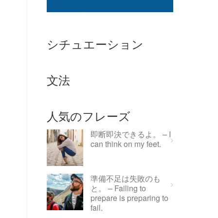
シチュエーション
文法
人気のフレーズ
即断即決できるよ。 – I
can think on my feet.
準備不足は失敗のも
と。 – Failing to
prepare is preparing to
fail.