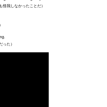
も怪我しなかったことだ）
）
ing.
だった）