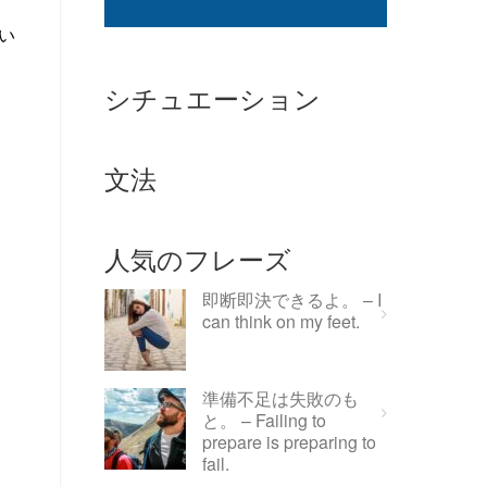
言い
シチュエーション
文法
人気のフレーズ
即断即決できるよ。 – I
can think on my feet.
準備不足は失敗のも
と。 – Failing to
prepare is preparing to
fail.