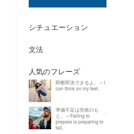
シチュエーション
文法
人気のフレーズ
即断即決できるよ。 – I
can think on my feet.
準備不足は失敗のも
と。 – Failing to
prepare is preparing to
fail.