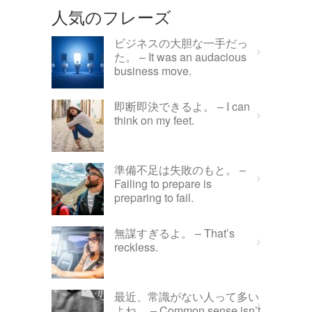
人気のフレーズ
ビジネスの大胆な一手だっ
た。 – It was an audacious
business move.
即断即決できるよ。 – I can
think on my feet.
準備不足は失敗のもと。 –
Failing to prepare is
preparing to fail.
無謀すぎるよ。 – That’s
reckless.
最近、常識がない人って多い
よね。 – Common sense isn’t