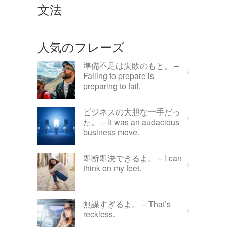
文法
人気のフレーズ
準備不足は失敗のもと。 –
Failing to prepare is
preparing to fail.
ビジネスの大胆な一手だっ
た。 – It was an audacious
business move.
即断即決できるよ。 – I can
think on my feet.
無謀すぎるよ。 – That’s
reckless.