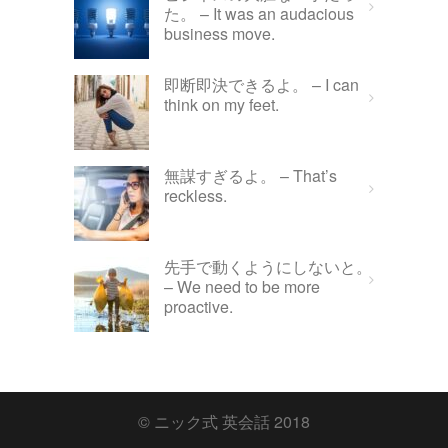
た。 – It was an audacious
business move.
即断即決できるよ。 – I can
think on my feet.
無謀すぎるよ。 – That’s
reckless.
先手で動くようにしないと。
– We need to be more
proactive.
© ニック式 英会話 2018