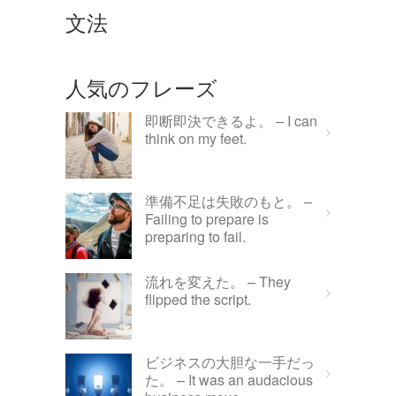
文法
人気のフレーズ
即断即決できるよ。 – I can
think on my feet.
準備不足は失敗のもと。 –
Failing to prepare is
preparing to fail.
流れを変えた。 – They
flipped the script.
ビジネスの大胆な一手だっ
た。 – It was an audacious