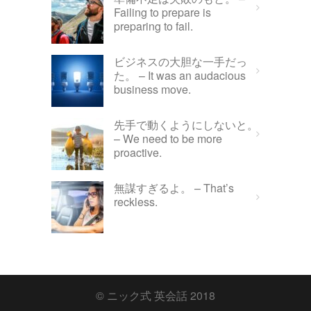
Failing to prepare is
preparing to fail.
ビジネスの大胆な一手だっ
た。 – It was an audacious
business move.
先手で動くようにしないと。
– We need to be more
proactive.
無謀すぎるよ。 – That’s
reckless.
© ニック式 英会話 2018