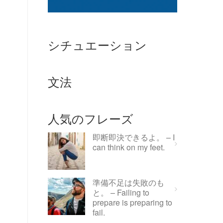
こ
シチュエーション
文法
人気のフレーズ
即断即決できるよ。 – I
can think on my feet.
準備不足は失敗のも
と。 – Failing to
prepare is preparing to
fail.