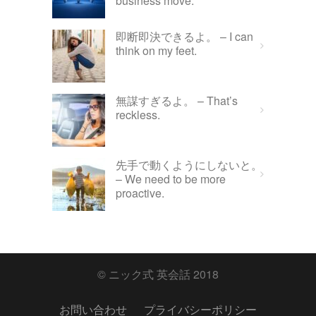
business move.
即断即決できるよ。 – I can
think on my feet.
無謀すぎるよ。 – That’s
reckless.
先手で動くようにしないと。
– We need to be more
proactive.
© ニック式 英会話 2018
お問い合わせ
プライバシーポリシー