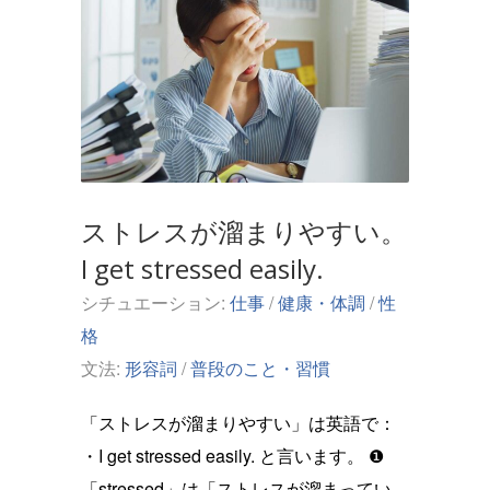
ストレスが溜まりやすい。
I get stressed easily.
シチュエーション:
仕事
/
健康・体調
/
性
格
文法:
形容詞
/
普段のこと・習慣
「ストレスが溜まりやすい」は英語で：
・I get stressed easily. と言います。 ❶
「stressed」は「ストレスが溜まってい