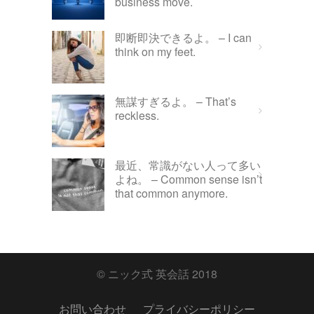
business move.
即断即決できるよ。 – I can
think on my feet.
無謀すぎるよ。 – That’s
reckless.
最近、常識がない人って多い
よね。 – Common sense isn’t
that common anymore.
© ニック式 英会話 2018
お問い合わせ
プライバシーポリシー