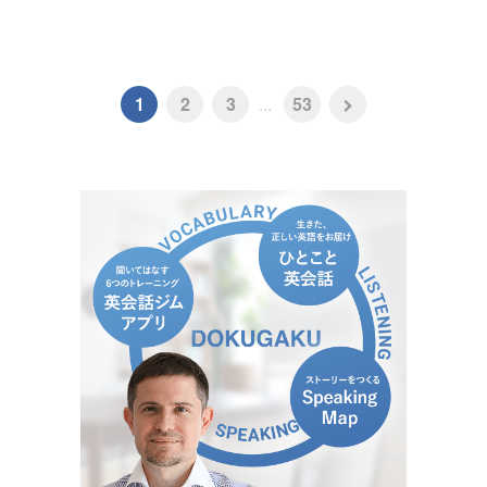
1
2
3
...
53