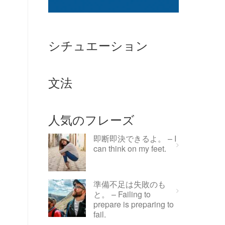
シチュエーション
文法
人気のフレーズ
即断即決できるよ。 – I
can think on my feet.
準備不足は失敗のも
と。 – Failing to
prepare is preparing to
fail.