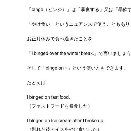
「binge（ビンジ）」は「暴食する」又は「暴
「やけ食い」というニュアンスで使うこともあり
お正月休みで食べ過ぎたことを
「I binged over the winter break.」で言いましょ
そして「binge on ~」という使い方もできます。
たとえば
I binged on fast food.
（ファストフードを暴食した）
I binged on ice cream after I broke up.
（別れた後アイスをやけ食いした）