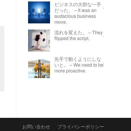
ビジネスの大胆な一手
だった。 – It was an
audacious business
move.
流れを変えた。 – They
flipped the script.
先手で動くようにしな
いと。 – We need to be
more proactive.
お問い合わせ
プライバシーポリシー