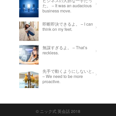
ビジネスの大胆な一手だっ
た。 – It was an audacious
business move.
即断即決できるよ。 – I can
think on my feet.
無謀すぎるよ。 – That’s
reckless.
先手で動くようにしないと。
– We need to be more
proactive.
© ニック式 英会話 2018