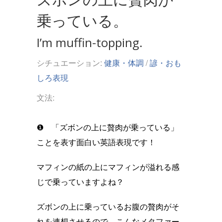
乗っている。
I’m muffin-topping.
シチュエーション:
健康・体調
/
諺・おも
しろ表現
文法:
❶ 「ズボンの上に贅肉が乗っている」
ことを表す面白い英語表現です！
マフィンの紙の上にマフィンが溢れる感
じで乗っていますよね？
ズボンの上に乗っているお腹の贅肉がそ
れを連想させるので、こんなメタファー