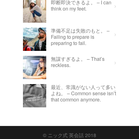
即断即決できるよ。 – I can
think on my feet.
準備不足は失敗のもと。 –
Failing to prepare is
preparing to fail.
無謀すぎるよ。 – That’s
reckless.
最近、常識がない人って多い
よね。 – Common sense isn’t
that common anymore.
© ニック式 英会話 2018