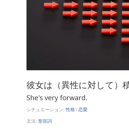
彼女は（異性に対して）
She's very forward.
シチュエーション:
性格
/
恋愛
文法:
形容詞