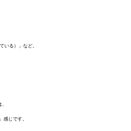
的に就活している）」など。
。
は、
」感じです。