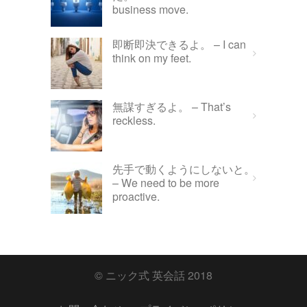
business move.
即断即決できるよ。 – I can
think on my feet.
無謀すぎるよ。 – That’s
reckless.
先手で動くようにしないと。
– We need to be more
proactive.
© ニック式 英会話 2018