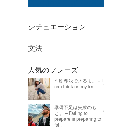
シチュエーション
文法
人気のフレーズ
即断即決できるよ。 – I
can think on my feet.
準備不足は失敗のも
と。 – Failing to
prepare is preparing to
fail.