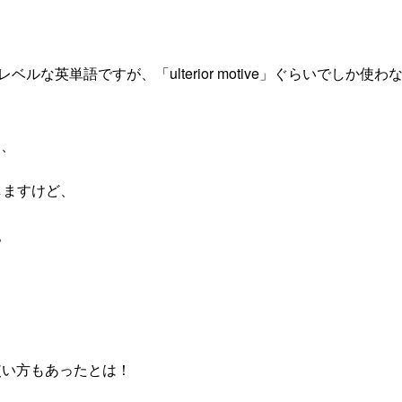
ベルな英単語ですが、「ulterior motive」ぐらいでしか使わ
り、
たりしますけど、
。
。
使い方もあったとは！