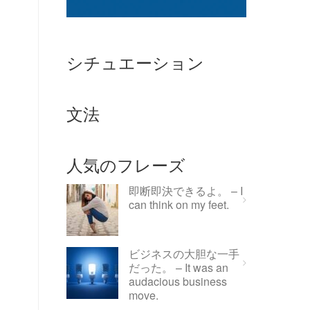
な
シチュエーション
文法
人気のフレーズ
即断即決できるよ。 – I
can think on my feet.
ビジネスの大胆な一手
だった。 – It was an
audacious business
move.