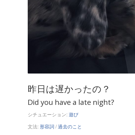
昨日は遅かったの？
Did you have a late night?
シチュエーション:
遊び
文法:
形容詞
/
過去のこと