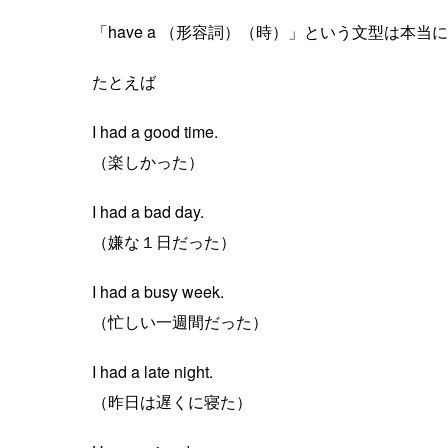
「have a （形容詞）（時）」という文型は本当
たとえば
I had a good time.
（楽しかった）
I had a bad day.
（嫌な１日だった）
I had a busy week.
（忙しい一週間だった）
I had a late night.
（昨日は遅くに寝た）