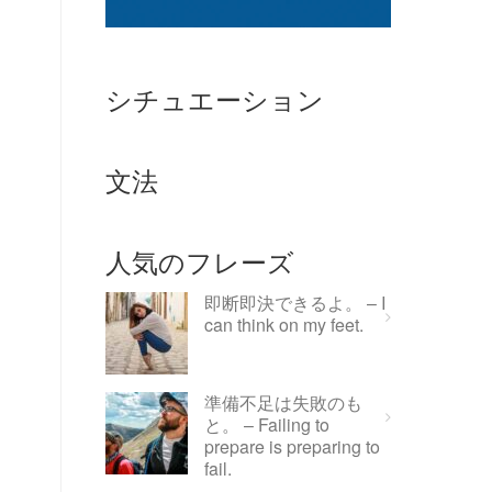
シチュエーション
文法
人気のフレーズ
即断即決できるよ。 – I
can think on my feet.
準備不足は失敗のも
と。 – Failing to
prepare is preparing to
fail.