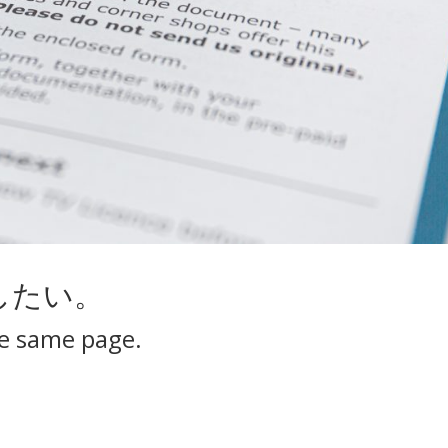
したい。
he same page.