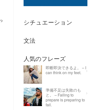
っ
シチュエーション
文法
人気のフレーズ
即断即決できるよ。 – I
can think on my feet.
準備不足は失敗のも
と。 – Failing to
prepare is preparing to
fail.