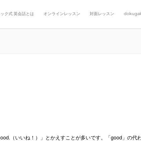
ック式 英会話とは
オンラインレッスン
対面レッスン
dokuga
s good.（いいね！）」とかえすことが多いです。「good」の代