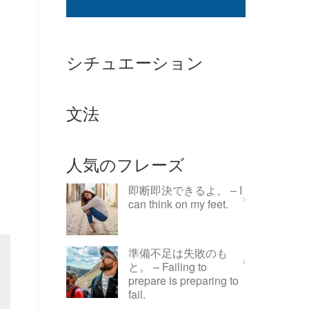
シチュエーション
文法
人気のフレーズ
即断即決できるよ。 – I
can think on my feet.
準備不足は失敗のも
と。 – Failing to
prepare is preparing to
fail.