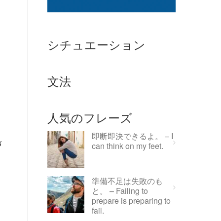
シチュエーション
文法
人気のフレーズ
即断即決できるよ。 – I
づ
can think on my feet.
準備不足は失敗のも
と。 – Failing to
prepare is preparing to
fail.