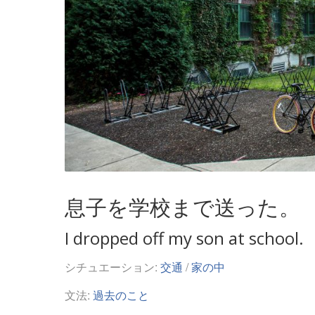
息子を学校まで送った。
I dropped off my son at school.
シチュエーション:
交通
/
家の中
文法:
過去のこと