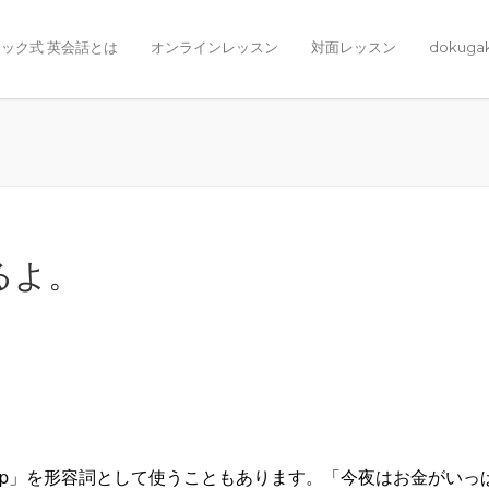
ック式 英会話とは
オンラインレッスン
対面レッスン
dokuga
るよ。
ed up」を形容詞として使うこともあります。「今夜はお金がいっ