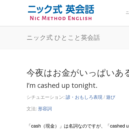
ニ
ニック式 ひとこと英会話
今夜はお金がいっぱいあ
I’m cashed up tonight.
シチュエーション:
諺・おもしろ表現
/
遊び
文法:
形容詞
「cash（現金）」は名詞なのですが、「cash