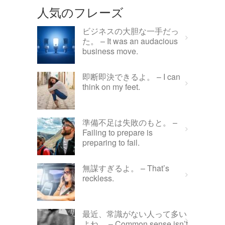
人気のフレーズ
ビジネスの大胆な一手だっ
た。 – It was an audacious
business move.
即断即決できるよ。 – I can
think on my feet.
準備不足は失敗のもと。 –
Failing to prepare is
preparing to fail.
無謀すぎるよ。 – That’s
reckless.
最近、常識がない人って多い
よね。 – Common sense isn’t