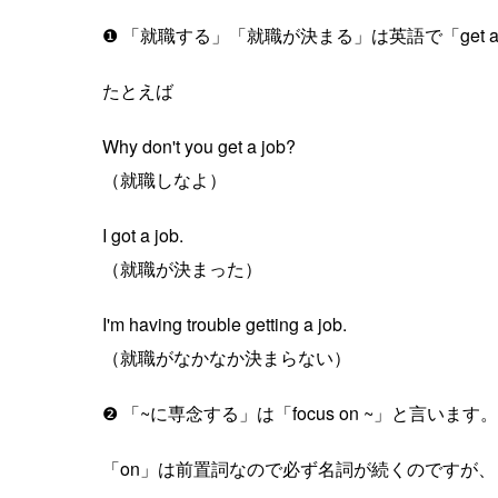
❶ 「就職する」「就職が決まる」は英語で「get a
たとえば
Why don't you get a job?
（就職しなよ）
I got a job.
（就職が決まった）
I'm having trouble getting a job.
（就職がなかなか決まらない）
❷ 「~に専念する」は「focus on ~」と言います。
「on」は前置詞なので必ず名詞が続くのですが、