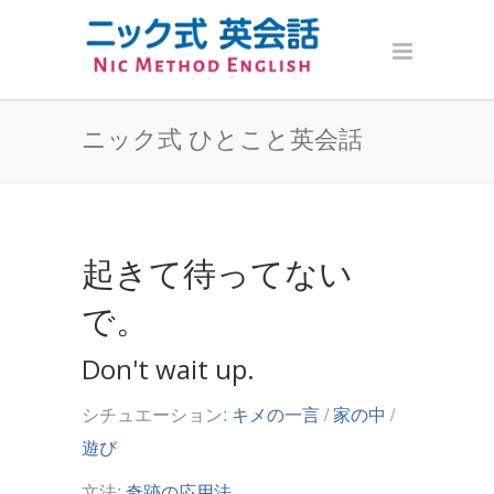
ニック式 ひとこと英会話
起きて待ってない
で。
Don't wait up.
シチュエーション:
キメの一言
/
家の中
/
遊び
文法:
奇跡の応用法