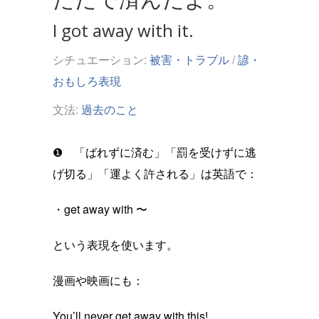
I got away with it.
シチュエーション:
被害・トラブル
/
諺・
おもしろ表現
文法:
過去のこと
❶ 「ばれずに済む」「罰を受けずに逃
げ切る」「運よく許される」は英語で：
・get away with 〜
という表現を使います。
漫画や映画にも：
You’ll never get away with this!