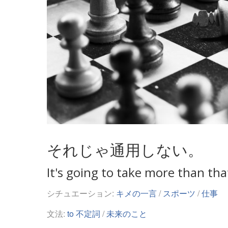
それじゃ通用しない。
It's going to take more than tha
シチュエーション:
キメの一言
/
スポーツ
/
仕事
文法:
to 不定詞
/
未来のこと