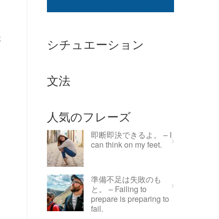
要
シチュエーション
文法
人気のフレーズ
即断即決できるよ。 – I
can think on my feet.
準備不足は失敗のも
と。 – Failing to
prepare is preparing to
fail.