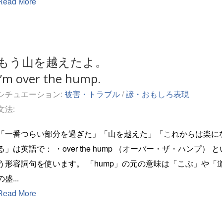
Read More
もう山を越えたよ。
I’m over the hump.
シチュエーション:
被害・トラブル
/
諺・おもしろ表現
文法:
「一番つらい部分を過ぎた」「山を越えた」「これからは楽に
」は英語で： ・over the hump （オーバー・ザ・ハンプ） とい
形容詞句を使います。 「hump」の元の意味は「こぶ」や「道
の盛...
Read More