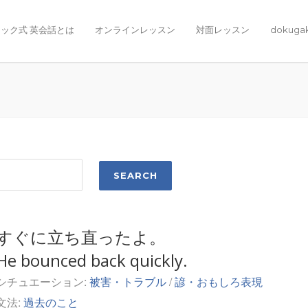
ック式 英会話とは
オンラインレッスン
対面レッスン
dokuga
すぐに立ち直ったよ。
He bounced back quickly.
シチュエーション:
被害・トラブル
/
諺・おもしろ表現
文法:
過去のこと