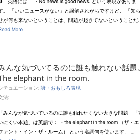
英語には： ・No news is good news. という表現がありま
いニュースがない」と誤解されがちですけど、 「知ら
せが何も来ないということは、問題が起きてないということだ..
Read More
みんな気づいてるのに誰も触れない話題
The elephant in the room.
シチュエーション:
諺・おもしろ表現
文法:
「みんなが気づいているのに誰も触れたくない大きな問題」「
にくい本題」は英語で： ・the elephant in the room （ザ・エレ
ファント・イン・ザ・ルーム） という名詞句を使います。 ...