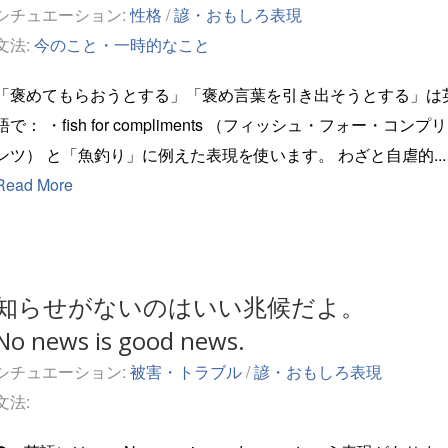
シチュエーション:
性格
/
諺・おもしろ表現
文法:
今のこと・一時的なこと
「褒めてもらおうとする」「褒め言葉を引き出そうとする」は
・fish for compliments （フィッシュ・フォー・コンプリメ
ンツ） と「魚釣り」に例えた表現を使います。 わざと自虐的...
Read More
知らせがないのはいい兆候だよ。
No news is good news.
シチュエーション:
被害・トラブル
/
諺・おもしろ表現
文法: