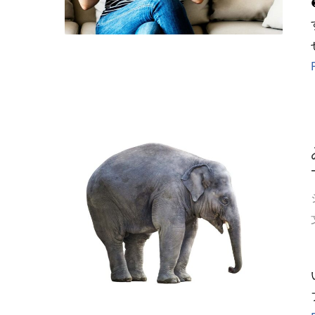
❶ 
す。 「い
い