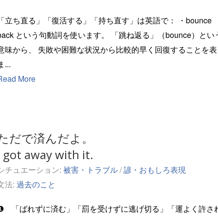
「立ち直る」「復活する」「持ち直す」は英語で： ・bounce
という句動詞を使います。 「跳ね返る」（bounce）という
から、 失敗や困難な状況から比較的早く回復することを表し
ま...
Read More
ただで済んだよ。
I got away with it.
シチュエーション:
被害・トラブル
/
諺・おもしろ表現
文法:
過去のこと
❶ 「ばれずに済む」「罰を受けずに逃げ切る」「運よく許さ