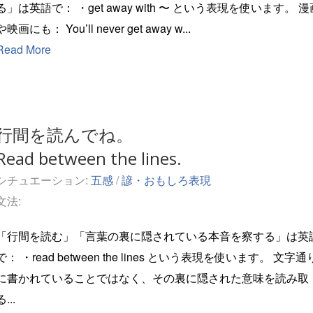
は英語で： ・get away with 〜 という表現を使います。 漫画
や映画にも： You’ll never get away w...
Read More
行間を読んでね。
Read between the lines.
シチュエーション:
五感
/
諺・おもしろ表現
文法:
「行間を読む」「言葉の裏に隠されている本音を察する」は英
d between the lines という表現を使います。 文字通り
に書かれていることではなく、その裏に隠された意味を読み取
る...