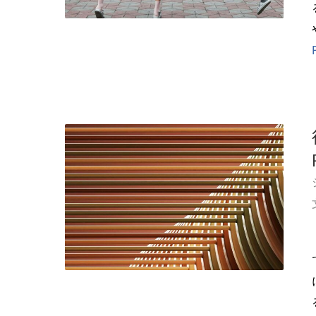
る」
で： ・rea